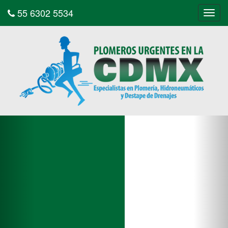
55 6302 5534
Tog
navi